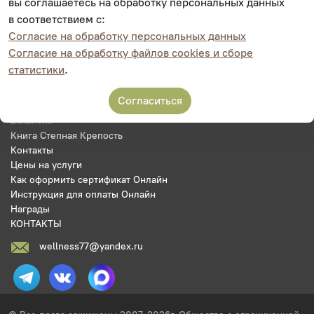
вы соглашаетесь на обработку персональных данных
Главная
Онлайн запись на прием
в соответствием с:
Документы
Согласие на обработку персональных данных
Подарочные сертификаты
Согласие на обработку файлов cookies и сборе
Акции
статистики
.
Новости
Специалисты
Согласиться
Фотогалерея
Вакансии
Книга Степная Крепость
Контакты
Цены на услуги
Как оформить сертификат Онлайн
Инструкция для оплаты Онлайн
Награды
КОНТАКТЫ
wellness77@yandex.ru