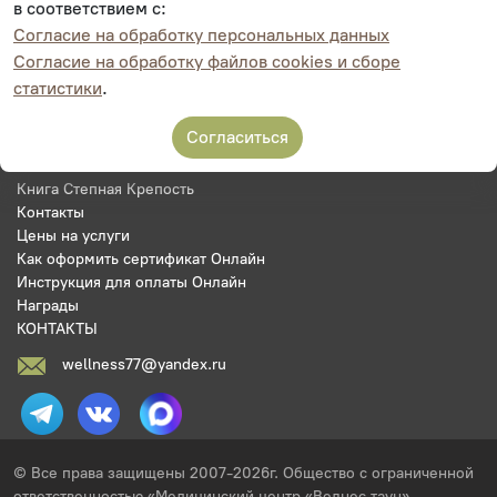
Онлайн запись на прием
в соответствием с:
Документы
Согласие на обработку персональных данных
Подарочные сертификаты
Согласие на обработку файлов cookies и сборе
Акции
статистики
.
Новости
Специалисты
Согласиться
Фотогалерея
Вакансии
Книга Степная Крепость
Контакты
Цены на услуги
Как оформить сертификат Онлайн
Инструкция для оплаты Онлайн
Награды
КОНТАКТЫ
wellness77@yandex.ru
© Все права защищены 2007-2026г. Общество с ограниченной
ответственностью «Медицинский центр «Велнес таун».