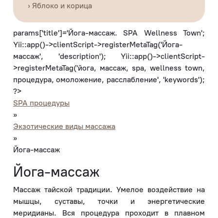
› Яблоко и корица
params['title']='Йога-массаж. SPA Wellness Town';
Yii::app()->clientScript->registerMetaTag('Йога-
массаж', 'description'); Yii::app()->clientScript-
>registerMetaTag('йога, массаж, spa, wellness town,
процедура, омоложение, расслабление', 'keywords');
?>
SPA процедуры
»
Экзотические виды массажа
»
Йога-массаж
Йога-массаж
Массаж тайской традиции. Умелое воздействие на
мышцы, суставы, точки и энергетические
меридианы. Вся процедура проходит в плавном