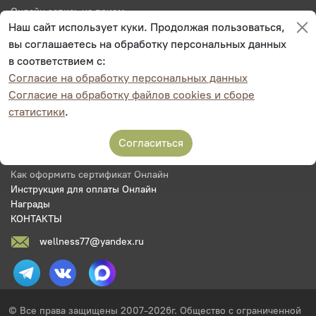
Онлайн запись на прием
Документы
Наш сайт использует куки. Продолжая пользоваться,
Подарочные сертификаты
вы соглашаетесь на обработку персональных данных
Акции
в соответствием с:
Новости
Согласие на обработку персональных данных
Специалисты
Согласие на обработку файлов cookies и сборе
Фотогалерея
статистики
.
Вакансии
Книга Степная Крепость
Согласиться
Контакты
Цены на услуги
Как оформить сертификат Онлайн
Инструкция для оплаты Онлайн
Награды
КОНТАКТЫ
wellness77@yandex.ru
© Все права защищены 2007-2026г. Общество с ограниченной