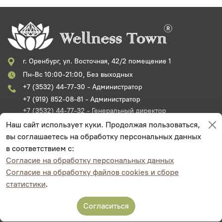
г. Оренбург, ул. Восточная, 42/2 помещение 1
Пн-Вс 10:00-21:00, Без выходных
+7 (3532) 44-77-30 - Администратор
+7 (919) 852-08-81 - Администратор
+7 (3532) 44-77-32 - Генеральный директор
Главная
Наш сайт использует куки. Продолжая пользоваться,
Онлайн запись на прием
вы соглашаетесь на обработку персональных данных
Документы
в соответствием с:
Подарочные сертификаты
Согласие на обработку персональных данных
Акции
Согласие на обработку файлов cookies и сборе
Новости
статистики
.
Специалисты
Фотогалерея
Вакансии
Согласиться
Книга Степная Крепость